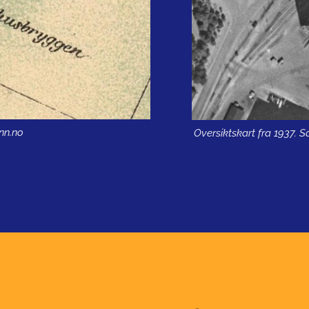
inn.no
Oversiktskart fra 1937. S