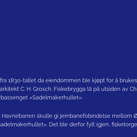
 1830-tallet da eiendommen ble kjøpt for å brukes ti
arkitekt C. H. Grosch. Fiskebrygga lå på utsiden av Ch
nebassenget «Sadelmakerhullet».
t Havnebanen skulle gi jernbanefobindelse mellom Ø
Sadelmakerhullet». Det ble derfor fylt igjen, fisketor