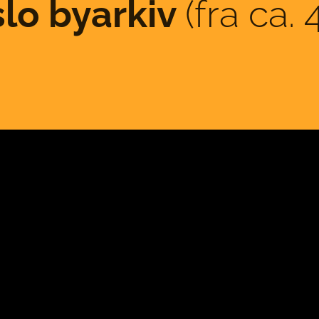
slo byarkiv
(fra ca.