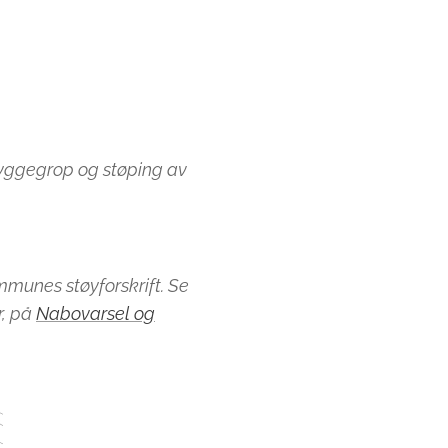
byggegrop og støping av
mmunes støyforskrift. Se
r, på
Nabovarsel og