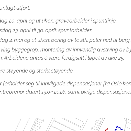
nlagt utført:
ag 20. april og ut uken: gravearbeider i spuntlinje.
sdag 23. april til 30. april: spuntarbeider.
ag 4. mai og ut uken: boring av to stk. peler ned til berg.
aving byggegrop, montering av innvendig avstiving av 
. Arbeidene antas å være ferdigstilt i løpet av uke 25.
re støyende og sterkt støyende.
 forholder seg til innvilgede dispensasjoner fra Oslo ko
ntreprenør datert 13.04.2026, samt øvrige dispensasjone