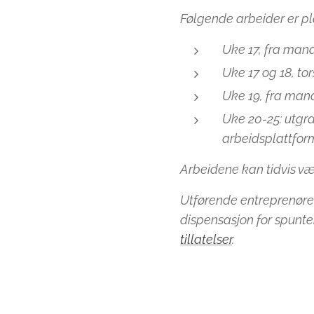
Følgende arbeider er pla
Uke 17, fra mand
Uke 17 og 18, tor
Uke 19, fra mand
Uke 20-25: utgr
arbeidsplattform
Arbeidene kan tidvis væ
Utførende entreprenører
dispensasjon for spunte
tillatelser
.